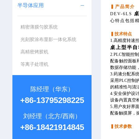
半导体应用
▍产品简介
DEV-6LS
心特点包括
精密薄膜匀胶系统
▍技术特点
光刻胶涂布显影一体化系统
1.高精度转速
桌上型半自
高精密烤胶机
2.PLC智能控
配备触控面板
等离子处理机
数据存储功能
3.药液分配系
采用PLC控
的精准性与清
陈经理（华东）
4.安全保护设
+86-13795298225
设备内置真空
5.用户友好界
配备触摸屏，
刘经理（北方/西南）
+86-18421914845
▍技术参数